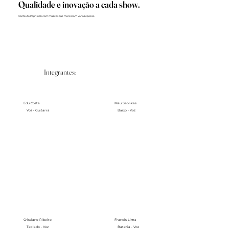
Qualidade e inovação a cada show.
Contexto Pop/Rock com músicas que marcaram várias épocas.
Integrantes:
Edu Costa
Mau Seolikas
Voz • Guitarra
Baixo • Voz
Cristiano Ribeiro
Francis Lima
Teclado • Voz
Bateria • Voz